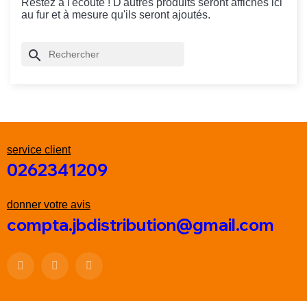
Restez à l'écoute ! D'autres produits seront affichés ici
au fur et à mesure qu'ils seront ajoutés.
search
service client
0262341209
donner votre avis
compta.jbdistribution@gmail.com